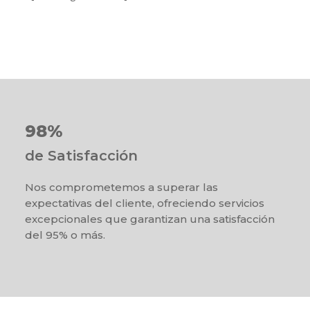
98%
de Satisfacción
Nos comprometemos a superar las
expectativas del cliente, ofreciendo servicios
excepcionales que garantizan una satisfacción
del 95% o más.