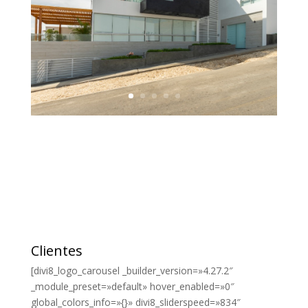
Clientes
[divi8_logo_carousel _builder_version=»4.27.2″
_module_preset=»default» hover_enabled=»0″
global_colors_info=»{}» divi8_sliderspeed=»834″