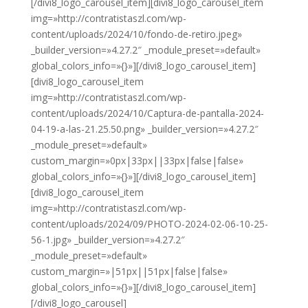
[/divi8_logo_carousel_item][divi8_logo_carousel_item
img=»http://contratistaszl.com/wp-
content/uploads/2024/10/fondo-de-retiro.jpeg»
_builder_version=»4.27.2″ _module_preset=»default»
global_colors_info=»{}»][/divi8_logo_carousel_item]
[divi8_logo_carousel_item
img=»http://contratistaszl.com/wp-
content/uploads/2024/10/Captura-de-pantalla-2024-
04-19-a-las-21.25.50.png» _builder_version=»4.27.2″
_module_preset=»default»
custom_margin=»0px|33px||33px|false|false»
global_colors_info=»{}»][/divi8_logo_carousel_item]
[divi8_logo_carousel_item
img=»http://contratistaszl.com/wp-
content/uploads/2024/09/PHOTO-2024-02-06-10-25-
56-1.jpg» _builder_version=»4.27.2″
_module_preset=»default»
custom_margin=»|51px||51px|false|false»
global_colors_info=»{}»][/divi8_logo_carousel_item]
[/divi8_logo_carousel]