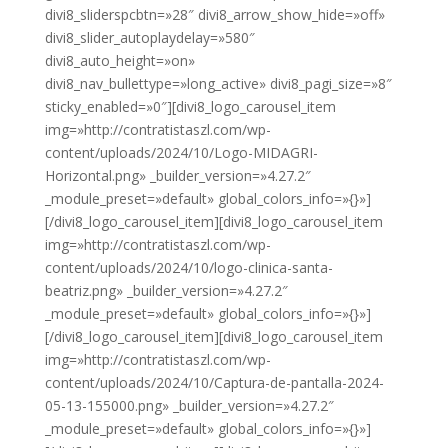
divi8_sliderspcbtn=»28″ divi8_arrow_show_hide=»off»
divi8_slider_autoplaydelay=»580″
divi8_auto_height=»on»
divi8_nav_bullettype=»long_active» divi8_pagi_size=»8″
sticky_enabled=»0″][divi8_logo_carousel_item
img=»http://contratistaszl.com/wp-
content/uploads/2024/10/Logo-MIDAGRI-
Horizontal.png» _builder_version=»4.27.2″
_module_preset=»default» global_colors_info=»{}»]
[/divi8_logo_carousel_item][divi8_logo_carousel_item
img=»http://contratistaszl.com/wp-
content/uploads/2024/10/logo-clinica-santa-
beatriz.png» _builder_version=»4.27.2″
_module_preset=»default» global_colors_info=»{}»]
[/divi8_logo_carousel_item][divi8_logo_carousel_item
img=»http://contratistaszl.com/wp-
content/uploads/2024/10/Captura-de-pantalla-2024-
05-13-155000.png» _builder_version=»4.27.2″
_module_preset=»default» global_colors_info=»{}»]