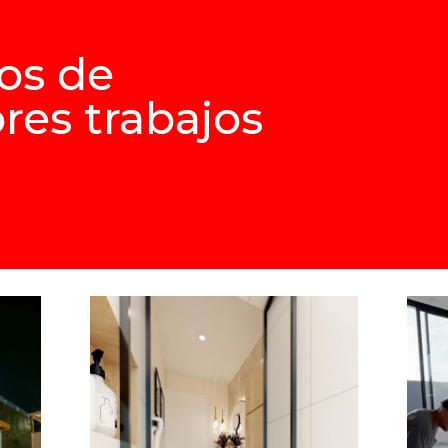
os de
res trabajos