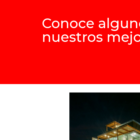
Conoce algun
nuestros mejo